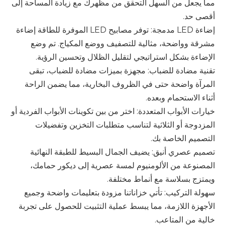
مما يجعل من السهل التحقق من مظهرك مع زيادة المساحة إلى
أقصى حد.
إضاءة LED مدمجة: توفر مصابيح LED الموفرة للطاقة إضاءة
مشرقة وواضحة، مثالية للتصفيف ووضع المكياج. تم وضع
الإضاءة بشكل استراتيجي لتقليل الظلال وتحسين الرؤية.
تقنية مضادة للضباب: مجهزة بميزات مضادة للضباب، تبقى
المرآة واضحة حتى في الظروف البخارية، مما يضمن الراحة
أثناء الاستحمام وبعده.
خيارات الأبواب المتعددة: اختر من بين تكوينات الأبواب الفردية أو
المزدوجة أو الثلاثية لتناسب متطلبات التخزين وتفضيلات
التصميم الخاصة بك.
تصميم عصري أنيق: يضيف الجمال البسيط للطبقة النهائية
المصنوعة من الألومنيوم لمسة عصرية إلى ديكور حمامك،
ويمتزج بسلاسة مع أنماط مختلفة.
سهولة التركيب: تأتي خزاناتنا مزودة بتعليمات واضحة وجميع
الأجهزة اللازمة، مما يبسط عملية التثبيت للحصول على تجربة
خالية من المتاعب.