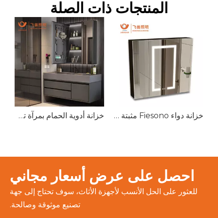
المنتجات ذات الصلة
خزانة تخزين مرآة من الألومنيوم للحمام موفرة للمساحة وعملية مثبتة على الحائط تعمل باللمس
خزانة دواء Fiesono مثبتة على الحائط من الألومنيوم ومقاومة للماء ومضادة للضباب بمرآة واسعة بإضاءة LED لتخزين الحمام
خزانة أدوية الحمام بمرآة تخزين خالية من الضباب ومضاءة مخصصة للمنزل من Fiesono Hotel Home
احصل على عرض أسعار مجاني
للعثور على الحل الأنسب لأجهزة الأثاث، سوف تحتاج إلى جهة
تصنيع موثوقة وصالحة.