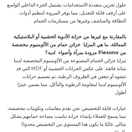
حلول تخزين متعددة الاستخدامات: يشتمل الجزء الداخلي الواسع
على أرفف قابلة للتعديل، مما يوفر المرونة لتنظيم أدوات
النظافة والمناشف وغيرها من مستلزمات الحمام.
بالمقارنة مع غيرها من خزانة الأدوية الخشبية أو البلاستيكية
المماثلة، ما هي المزايا
خزائن حمام من الألومنيوم مخصصة
من Fiesono مزودة بمرآة وأضواء
لديه؟
مزايا خزائن الحمام المصنوعة من الألومنيوم المخصصة لدينا
متانة فائقة: على عكس الخزانات الخشبية أو MDF التي قد
تتشوه أو تتعفن في الظروف الرطبة، تم تصميم خزانات
الألومنيوم لدينا لمقاومة الرطوبة والتآكل، مما يضمن عمرًا
أطول.
خيارات قابلة للتخصيص: نحن نقدم مقاسات وتكوينات مخصصة،
مما يسمح للعملاء بإنشاء خزانة تناسب مساحة حمامهم بشكل
مثالي. غالبًا ما يكون هذا المستوى من التخصيص محدودًا