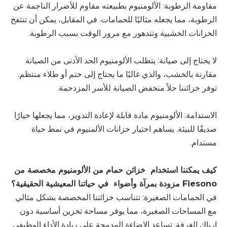
مقاومة الرطوبة: الألومنيوم بطبيعته مقاوم للأضرار الناجمة عن
الرطوبة، مما يجعله مثاليًا للحمامات. في المقابل، يمكن أن تنتفخ
الخزانات الخشبية وتتدهور مع مرور الوقت بسبب الرطوبة.
لا يحتاج إلى صيانة: يتطلب الألومنيوم الحد الأدنى من الصيانة
مقارنة بالخشب، والذي غالبًا ما يحتاج إلى ختم أو طلاء منتظم.
توفر خزائننا حلاً منخفض الصيانة للأسر المزدحمة.
الاستدامة: الألومنيوم مادة قابلة لإعادة التدوير، مما يجعلها خيارًا
صديقًا للبيئة. يساهم اختيار خزانات الألمنيوم في نمط حياة
مستدام.
كيف يمكننا استخدام
خزائن حمام من الألومنيوم مخصصة من
Fiesono مزودة بمرآة وأضواء
في حياتنا المعيشية الحقيقية؟
في الحمامات الصغيرة: تتناسب خزائننا المخصصة بشكل مثالي
مع المساحات الصغيرة، مما يوفر مساحة تخزين أساسية دون
إرباك الغرفة. تساعد الإضاءة المدمجة على زيادة الأداء الوظيفي