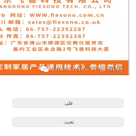
على:
تحت: