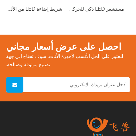
لوحة إضاءة LED تحت الخزانة من SmartLife Pro مع مستشعر للحركة وقاعدة زجاجية
مستشعر LED ذكي للحركة بقاعدة زجاجية لخزانة الحائط وأرضية الخزانة تحت ضوء الخزانة
احصل على عرض أسعار مجاني
للعثور على الحل الأنسب لأجهزة الأثاث، سوف تحتاج إلى جهة
تصنيع موثوقة وصالحة.