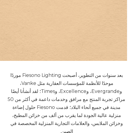
بعد سنوات من التطوير، أصبحت Fiesono Lighting موردًا
موحدًا للأنظمة للمؤسسات العقارية مثل Vanke،
وEvergrande، وExcellence، وTimes؛ لقد أنشأنا أيضًا
مراكز تجربة المنتج مع مرافق وخدمات داعمة في أكثر من 50
مدينة في جميع أنحاء البلاد؛ قدمت Fiesono حلول إضاءة
منزلية عالية الجودة لما يقرب من ألف من خزائن المطبخ،
وخزائن الملابس، والعلامات التجارية المنزلية المخصصة في
الصين.